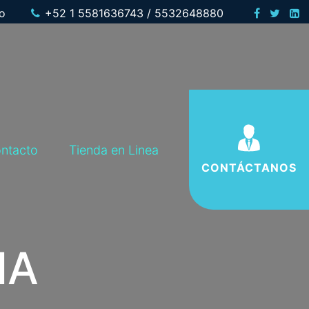
o
+52 1 5581636743 / 5532648880
ntacto
Tienda en Linea
Acceso a clientes
CONTÁCTANOS
IA